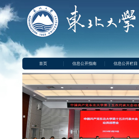
首页
信息公开指南
信息公开栏目