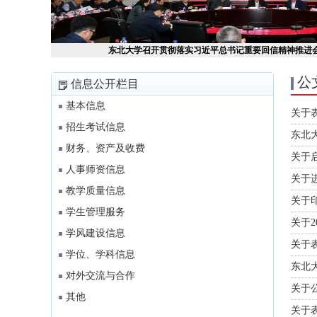
东北大学召开贯彻落实习近平总书记重要回信精神推进会暨2
公
信息公开栏目
基本信息
关于表
招生考试信息
东北
财务、资产及收费
关于
人事师资信息
关于
教学质量信息
关于
学生管理服务
关于2
学风建设信息
关于表
学位、学科信息
东北
对外交流与合作
关于
其他
关于