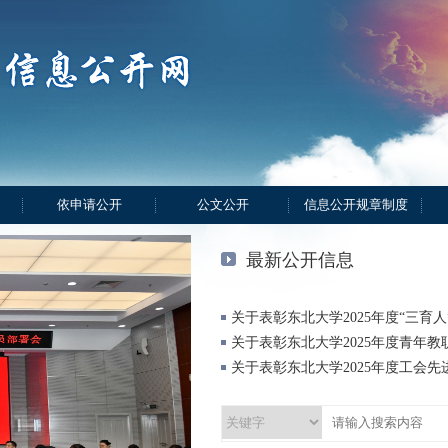
依申请公开
公文公开
信息公开规章制度
最新公开信息
关于表彰东北大学2025年度“三育
关于表彰东北大学2025年度青年教职
关于表彰东北大学2025年度工会