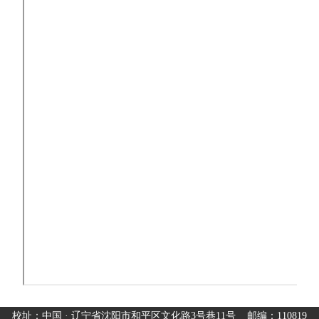
校址：中国 · 辽宁省沈阳市和平区文化路3号巷11号 邮编：110819