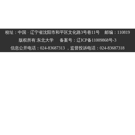
校址：中国 · 辽宁省沈阳市和平区文化路3号巷11号 邮编：110819
版权所有:东北大学 备案号：辽ICP备11009868号-3
信息公开电话：024-83687313 ，监督投诉电话：024-83687318