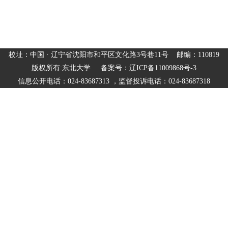
校址：中国 · 辽宁省沈阳市和平区文化路3号巷11号 邮编：110819
版权所有:东北大学 备案号：辽ICP备11009868号-3
信息公开电话：024-83687313 ，监督投诉电话：024-83687318