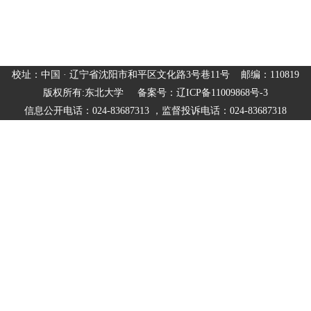
校址：中国 · 辽宁省沈阳市和平区文化路3号巷11号 邮编：110819
版权所有:东北大学 备案号：辽ICP备11009868号-3
信息公开电话：024-83687313 ，监督投诉电话：024-83687318