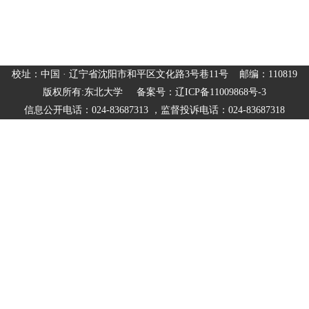
校址：中国 · 辽宁省沈阳市和平区文化路3号巷11号 邮编：110819
版权所有:东北大学 备案号：辽ICP备11009868号-3
信息公开电话：024-83687313 ，监督投诉电话：024-83687318