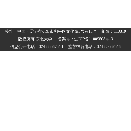
校址：中国 · 辽宁省沈阳市和平区文化路3号巷11号 邮编：110819
版权所有:东北大学 备案号：辽ICP备11009868号-3
信息公开电话：024-83687313 ，监督投诉电话：024-83687318