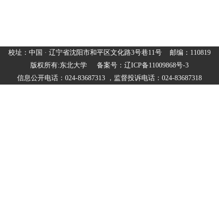
校址：中国 · 辽宁省沈阳市和平区文化路3号巷11号 邮编：110819
版权所有:东北大学 备案号：辽ICP备11009868号-3
信息公开电话：024-83687313 ，监督投诉电话：024-83687318