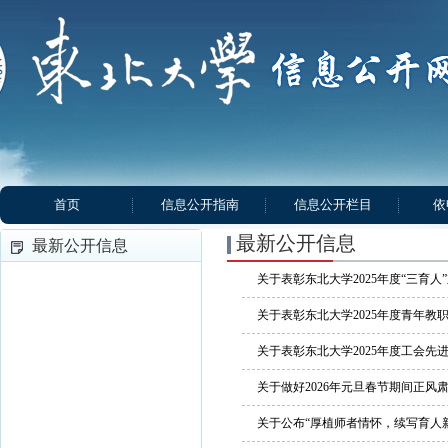
首页
信息公开指南
信息公开栏目
依
最新公开信息
最新公开信息
关于表彰东北大学2025年度“三育
关于表彰东北大学2025年度青年教
关于表彰东北大学2025年度工会先
关于做好2026年元旦春节期间正风
关于公布“厚植师者情怀，续写育人