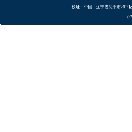
校址：中国 · 辽宁省沈阳市和平区文化
( 