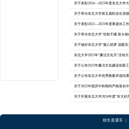
关于表彰2024—2025年度东北
关于举办东北大学第五届职业生涯
关于表彰2023—2025年度离退休
关于举办东北大学“弦歌不辍 薪火相传
关于做好东北大学“凝心筑梦 温暖
东北大学2025年“廉洁文化月”活动
关于公布2025年廉洁文化建设创
关于公布东北大学优秀教案评选结
关于2025年国庆中秋期间严格落实
关于开展东北大学2024年度“东大
校长直通车
|