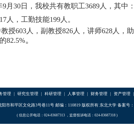
年
9
月
30
日，我校共有教职工
3689
人，其中
17
人，工勤技能
199
人。
教授
603
人，副教授
826
人，讲师
628
人，助
。
的
82.5%
务管理
|
研究生管理
|
科研管理
|
人事管理
|
财务管理
|
资产管理
|
阳市和平区文化路3号巷11号 邮编：110819 版权所有:东北大学 备案号：辽IC
( 信息公开电话：024-83687313 ，监督投诉电话：024-83687318 )