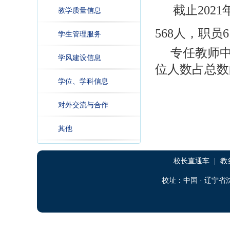
截止
2021
教学质量信息
568
人，职员
6
学生管理服务
专任教师中
学风建设信息
位人数占总数
学位、学科信息
对外交流与合作
其他
校长直通车
|
教
校址：中国 · 辽宁省沈