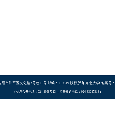
阳市和平区文化路3号巷11号 邮编：110819 版权所有:东北大学 备案号：辽IC
( 信息公开电话：024-83687313 ，监督投诉电话：024-83687318 )