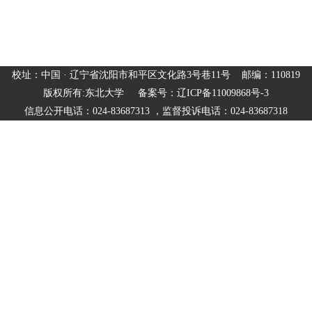
校址：中国 · 辽宁省沈阳市和平区文化路3号巷11号 邮编：110819
版权所有:东北大学 备案号：辽ICP备11009868号-3
信息公开电话：024-83687313 ，监督投诉电话：024-83687318