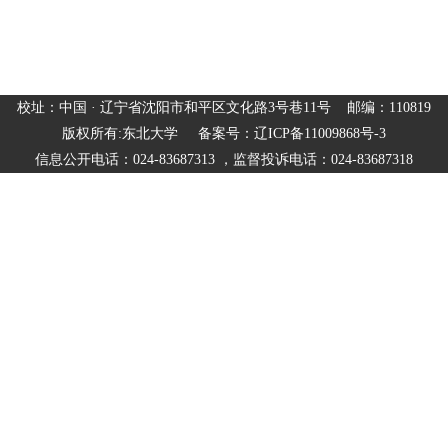
校址：中国 · 辽宁省沈阳市和平区文化路3号巷11号 邮编：110819
版权所有:东北大学 备案号：辽ICP备11009868号-3
信息公开电话：024-83687313 ，监督投诉电话：024-83687318