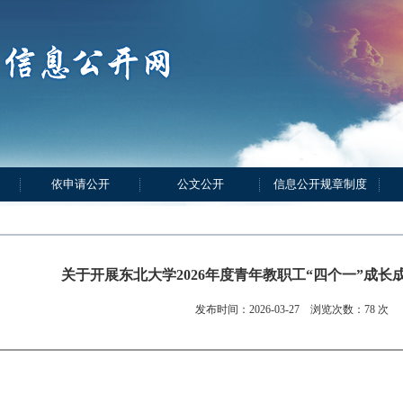
依申请公开
公文公开
信息公开规章制度
关于开展东北大学2026年度青年教职工“四个一”成
发布时间：2026-03-27 浏览次数：
78
次