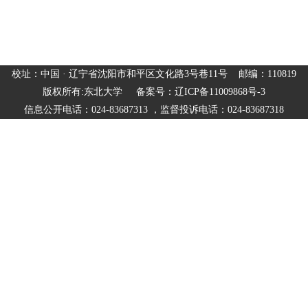
校址：中国 · 辽宁省沈阳市和平区文化路3号巷11号 邮编：110819
版权所有:东北大学 备案号：辽ICP备11009868号-3
信息公开电话：024-83687313 ，监督投诉电话：024-83687318