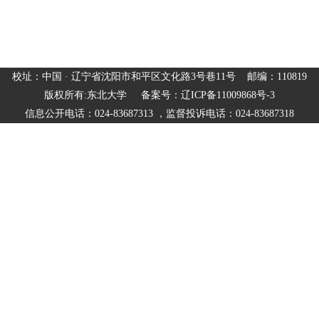
校址：中国 · 辽宁省沈阳市和平区文化路3号巷11号 邮编：110819
版权所有:东北大学 备案号：辽ICP备11009868号-3
信息公开电话：024-83687313 ，监督投诉电话：024-83687318