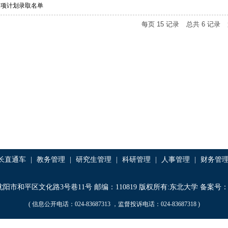
专项计划录取名单
每页
15
记录
总共
6
记录
长直通车
|
教务管理
|
研究生管理
|
科研管理
|
人事管理
|
财务管
阳市和平区文化路3号巷11号 邮编：110819 版权所有:东北大学 备案号：辽IC
( 信息公开电话：024-83687313 ，监督投诉电话：024-83687318 )